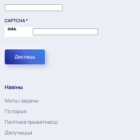
CAPTCHA
*
Даслаць
Навіны
Мэты і задачы
Гісторыя
Палітыка прыватнасці
Далучыцца