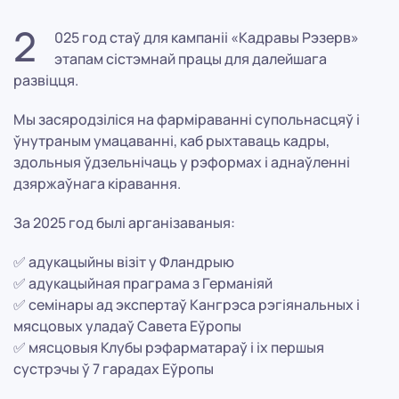
2
025 год стаў для кампаніі «Кадравы Рэзерв»
этапам сістэмнай працы для далейшага
развіцця.
Мы засяродзіліся на фарміраванні супольнасцяў і
ўнутраным умацаванні, каб рыхтаваць кадры,
здольныя ўдзельнічаць у рэформах і аднаўленні
дзяржаўнага кіравання.
За 2025 год былі арганізаваныя:
✅ адукацыйны візіт у Фландрыю
✅ адукацыйная праграма з Германіяй
✅ семінары ад экспертаў Кангрэса рэгіянальных і
мясцовых уладаў Савета Еўропы
✅ мясцовыя Клубы рэфарматараў і іх першыя
сустрэчы ў 7 гарадах Еўропы