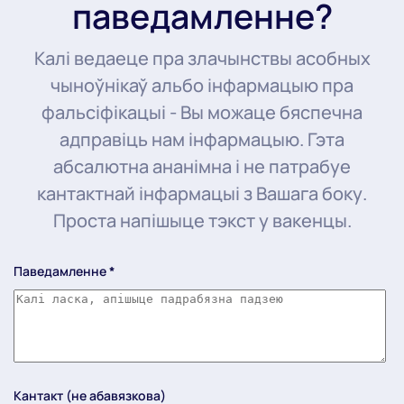
паведамленне?
Калі ведаеце пра злачынствы асобных
чыноўнікаў альбо інфармацыю пра
фальсіфікацыі - Вы можаце бяспечна
адправіць нам інфармацыю. Гэта
абсалютна ананімна і не патрабуе
кантактнай інфармацыі з Вашага боку.
Проста напішыце тэкст у вакенцы.
Паведамленне
*
Кантакт (не абавязкова)