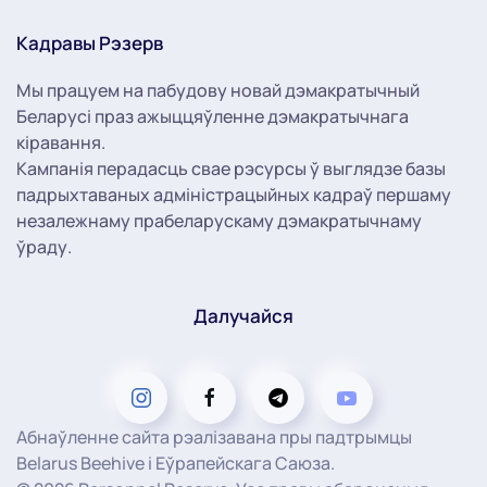
Кадравы Рэзерв
Мы працуем на пабудову новай дэмакратычный
Беларусі праз ажыццяўленне дэмакратычнага
кіравання.
Кампанія перадасць свае рэсурсы ў выглядзе базы
падрыхтаваных адміністрацыйных кадраў першаму
незалежнаму прабеларускаму дэмакратычнаму
ўраду.
Далучайся
Абнаўленне сайта рэалізавана пры падтрымцы
Belarus Beehive і Еўрапейскага Саюза.