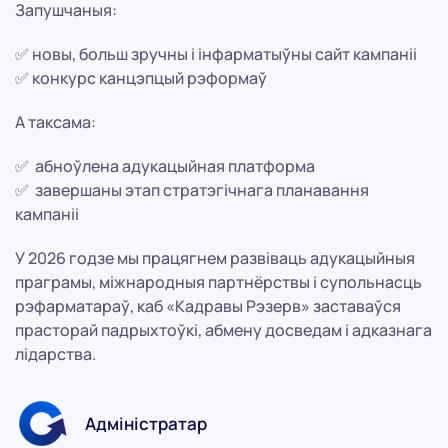
Запушчаныя:
✅ новы, больш зручны і інфарматыўны сайт кампаніі
✅ конкурс канцэпцый рэформаў
А таксама:
✅ абноўлена адукацыйная платформа
✅ завершаны этап стратэгічнага планавання
кампаніі
У 2026 годзе мы працягнем развіваць адукацыйныя
праграмы, міжнародныя партнёрствы і супольнасць
рэфарматараў, каб «Кадравы Рэзерв» заставаўся
прасторай падрыхтоўкі, абмену досведам і адказнага
лідарства.
Адміністратар