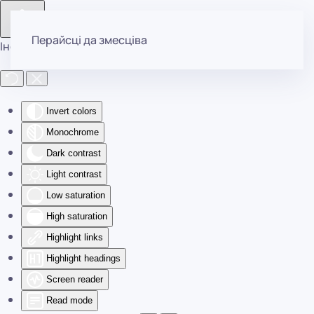
Перайсці да змесціва
Інструменты даступнасці
Invert colors
Monochrome
Dark contrast
Light contrast
Low saturation
High saturation
Highlight links
Highlight headings
Screen reader
Read mode