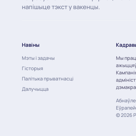
напішыце тэкст у вакенцы.
Навіны
Кадрав
Мэты і задачы
Мы прац
ажыццяў
Гісторыя
Кампані
Палітыка прыватнасці
адмініс
дэмакра
Далучыцца
Абнаўлен
Еўрапеи
©
2026
P