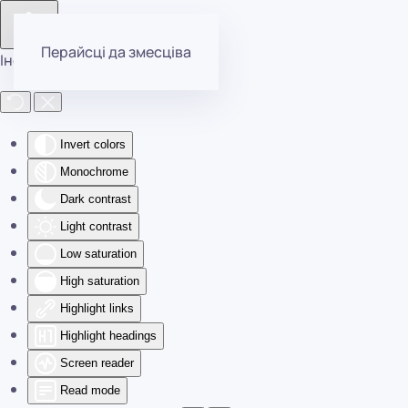
Перайсці да змесціва
Інструменты даступнасці
Invert colors
Monochrome
Dark contrast
Light contrast
Low saturation
High saturation
Highlight links
Highlight headings
Screen reader
Read mode