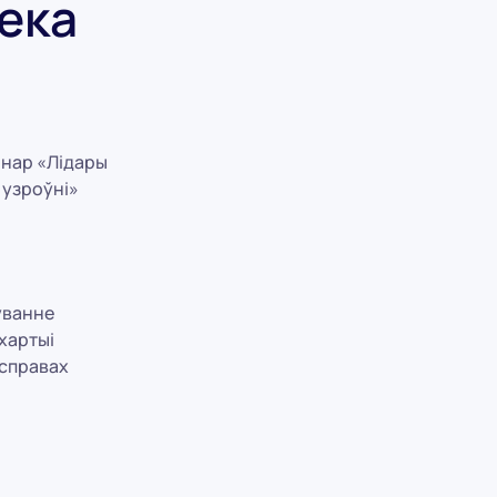
века
інар «Лідары
 узроўні»
ўванне
хартыі
 справах