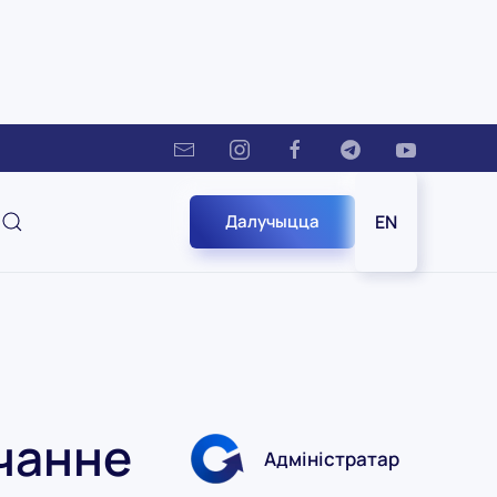
Далучыцца
EN
чанне
Адміністратар