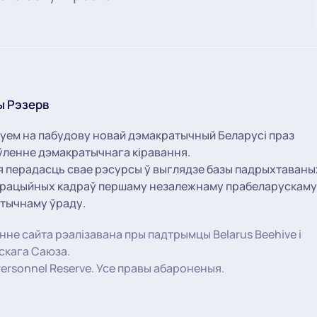
ы Рэзерв
уем на пабудову новай дэмакратычный Беларусі праз
ленне дэмакратычнага кіравання.
я перадасць свае рэсурсы ў выглядзе базы падрыхтаваны
трацыйных кадраў першаму незалежнаму прабеларускаму
тычнаму ўраду.
не сайта рэалізавана пры падтрымцы Belarus Beehive і
̆скага Саюза.
ersonnel Reserve. Усе правы абароненыя.