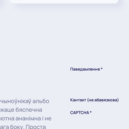
Паведамленне
*
 чыноўнікаў альбо
Кантакт (не абавязкова)
ожаце бяспечна
CAPTCHA
*
ютна ананімна і не
ага боку. Проста