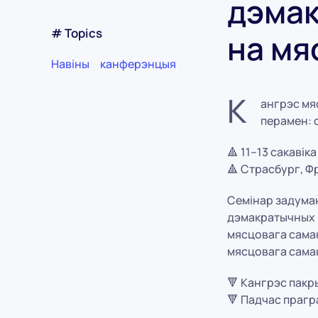
дэмак
# Topics
на мя
Навіны
канферэнцыя
К
ангрэс мя
перамен: 
🔺 11–13 сакавік
🔺 Страсбург, 
Семінар задуман
дэмакратычных 
мясцовага самак
мясцовага сама
🔻 Кангрэс пакр
🔻 Падчас прагр