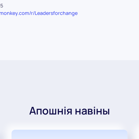
25
eymonkey.com/r/Leadersforchange
Апошнія навіны